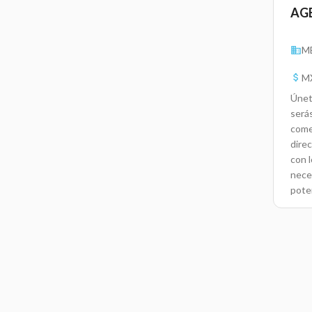
AG
M
M
Únet
será
come
direc
con l
nece
pote
efect
fidel
y pr
mark
lead
cierr
mejo