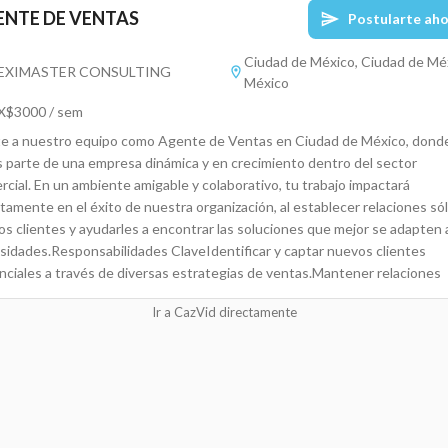
ENTE DE VENTAS
Postularte ah
Ciudad de México, Ciudad de Mé
EXIMASTER CONSULTING
México
X$3000 / sem
e a nuestro equipo como Agente de Ventas en Ciudad de México, dond
s parte de una empresa dinámica y en crecimiento dentro del sector
rcial. En un ambiente amigable y colaborativo, tu trabajo impactará
tamente en el éxito de nuestra organización, al establecer relaciones só
os clientes y ayudarles a encontrar las soluciones que mejor se adapten 
sidades.Responsabilidades ClaveIdentificar y captar nuevos clientes
nciales a través de diversas estrategias de ventas.Mantener relaciones
ivas con los clientes existentes, garantizando su satisfacción y
Ir a CazVid directamente
ización.Negociar acuerdos comerciales y precios de forma efectiva.Desarr
esentar propuestas personalizadas a los clientes.Colaborar con el equipo
eting para crear y ejecutar campañas de ventas.Realizar seguimiento a l
s generados y gestionar el ciclo de ventas desde la prospección hasta el
e.Analizar el mercado y la competencia para identificar oportunidades de
ra y nuevas tendencias.Calificaciones Requeridas y PreferidasLicenciatu